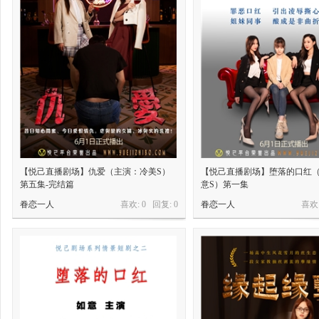
【悦己直播剧场】仇爱（主演：冷美S）
【悦己直播剧场】堕落的口红
第五集-完结篇
意S）第一集
眷恋一人
喜欢: 0 回复:
0
眷恋一人
喜欢: