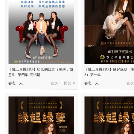
【悦己直播剧场】堕落的口红（主演：如
【悦己直播剧场】缘起缘孽（
意S）第四集-完结篇
S）第一集
眷恋一人
喜欢: 0 回复:
0
眷恋一人
喜欢: