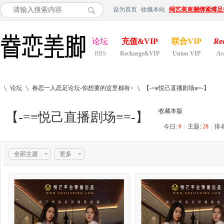
设为首页
收藏本站
绳艺美束捆绑紧缚足
论坛
充值&VIP
联合VIP
Re
BBS
Recharge&VIP
Union VIP
As
论坛
眷恋一人恋足论坛-你想要的这里都有~
【-=≡悦己直播剧场≡=-】
收藏本版
【-=≡悦己直播剧场≡=-】
今日:
0
|
主题:
28
|
排
»
›
›
全部主题
更多