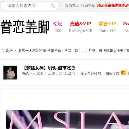
设为首页
收藏本站
绳艺美束捆绑紧缚足
论坛
充值&VIP
联合VIP
Re
BBS
Recharge&VIP
Union VIP
As
论坛
眷恋一人恋足论坛-学姐学妹；抖音、快手、小红书、微博校花女神玉足JIO
【梦丝女神】玥玥-超市吃货
眷恋一人
发表于 2019-7-30 11:52:48
|
显示全部楼层
|
阅读模式
»
›