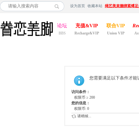
设为首页
收藏本站
绳艺美束捆绑紧缚足
论坛
充值&VIP
联合VIP
Re
BBS
Recharge&VIP
Union VIP
As
您需要满足以下条件才能
访问条件：
权限币 ≥ 200
您的信息：
权限币: 0
请稍候...